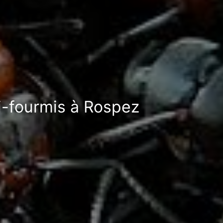
ti-fourmis à Rospez