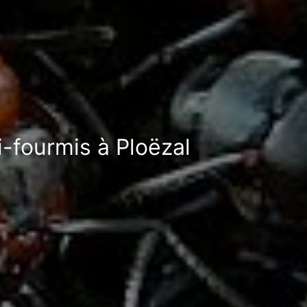
i-fourmis à Ploëzal