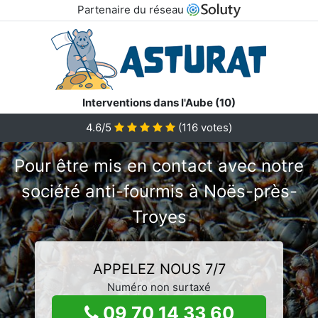
Partenaire du réseau
Interventions dans l'Aube (10)
4.6/5
(
116
votes)
Pour être mis en contact avec notre
société anti-fourmis à Noës-près-
Troyes
APPELEZ NOUS 7/7
Numéro non surtaxé
09 70 14 33 60