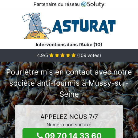
Partenaire du réseau
Interventions dans l'Aube (10)
4.9/5
(
109
votes)
Pour être mis en contact avec notre
société anti-fourmis à Mussy-sur-
Seine
APPELEZ NOUS 7/7
Numéro non surtaxé
09 70 14 33 60