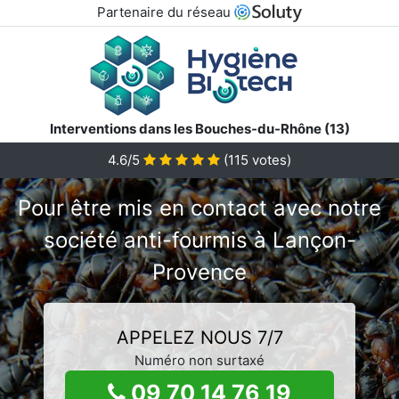
Partenaire du réseau
Interventions dans les Bouches-du-Rhône (13)
4.6/5
(
115
votes)
Pour être mis en contact avec notre
société anti-fourmis à Lançon-
Provence
APPELEZ NOUS 7/7
Numéro non surtaxé
09 70 14 76 19