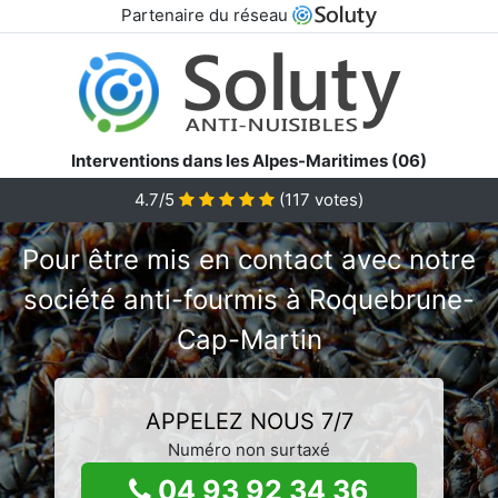
Partenaire du réseau
Interventions dans les Alpes-Maritimes (06)
4.7/5
(
117
votes)
Pour être mis en contact avec notre
société anti-fourmis à Roquebrune-
Cap-Martin
APPELEZ NOUS 7/7
Numéro non surtaxé
04 93 92 34 36