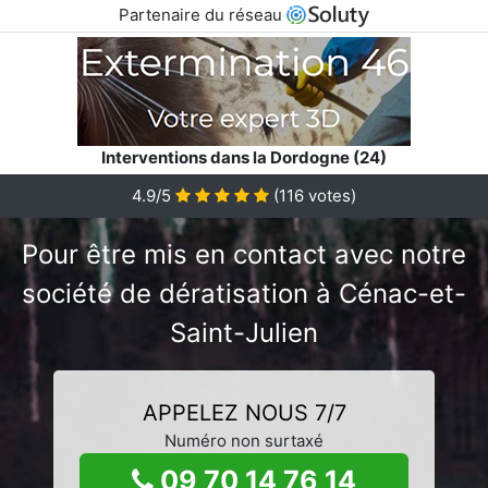
Partenaire du réseau
Interventions dans la Dordogne (24)
4.9/5
(
116
votes)
Pour être mis en contact avec notre
société de dératisation à Cénac-et-
Saint-Julien
APPELEZ NOUS 7/7
Numéro non surtaxé
09 70 14 76 14