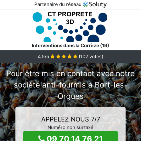
Partenaire du réseau
Interventions dans la Corrèze (19)
4.5/5
(
102
votes)
Pour être mis en contact avec notre
société anti-fourmis à Bort-les-
Orgues
APPELEZ NOUS 7/7
Numéro non surtaxé
09 70 14 76 21