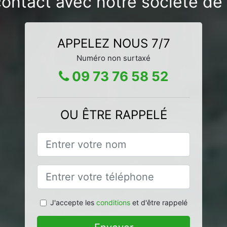
ontact avec notre société de d
APPELEZ NOUS 7/7
Numéro non surtaxé
09 73 76 58 52
OU ÊTRE RAPPELÉ
J'accepte les
conditions
et d'être rappelé