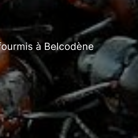
-fourmis à Belcodène