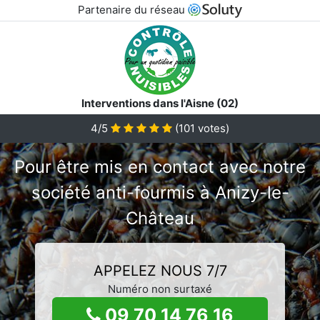
Partenaire du réseau
Interventions dans l'Aisne (02)
4/5
(
101
votes)
Pour être mis en contact avec notre
société anti-fourmis à Anizy-le-
Château
APPELEZ NOUS 7/7
Numéro non surtaxé
09 70 14 76 16