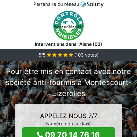
Partenaire du réseau
Interventions dans l'Aisne (02)
5/5
(
103
votes)
Pour être mis en contact avec notre
société anti-fourmis à Montescourt-
Lizerolles
APPELEZ NOUS 7/7
Numéro non surtaxé
09 70 14 76 16