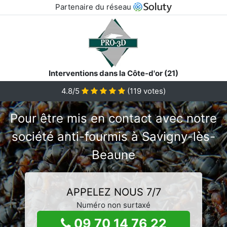
Partenaire du réseau
Interventions dans la Côte-d'or (21)
4.8/5
(
119
votes)
Pour être mis en contact avec notre
société anti-fourmis à Savigny-lès-
Beaune
APPELEZ NOUS 7/7
Numéro non surtaxé
09 70 14 76 22