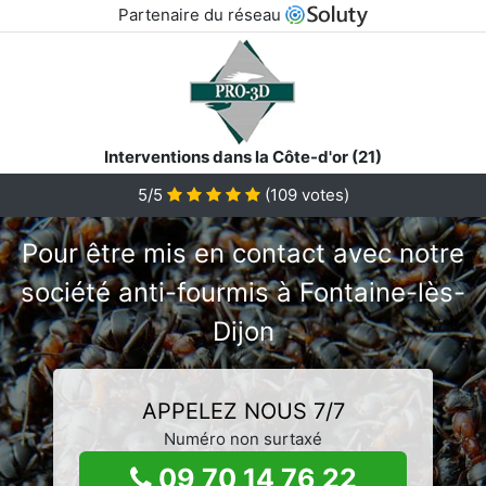
Partenaire du réseau
Interventions dans la Côte-d'or (21)
5/5
(
109
votes)
Pour être mis en contact avec notre
société anti-fourmis à Fontaine-lès-
Dijon
APPELEZ NOUS 7/7
Numéro non surtaxé
09 70 14 76 22