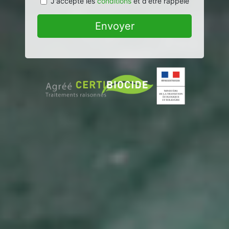
J'accepte les
conditions
et d'être rappelé
Envoyer