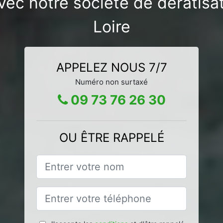
vec notre société de dératisa
Loire
APPELEZ NOUS 7/7
Numéro non surtaxé
09 73 76 26 30
OU ÊTRE RAPPELÉ