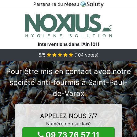
Partenaire du réseau
Interventions dans l'Ain (01)
5/5
(
104
votes)
Pour être mis en contact avec notre
société anti-fourmis à Saint-Paul-
de-Varax
APPELEZ NOUS 7/7
Numéro non surtaxé
09 73 76 57 11