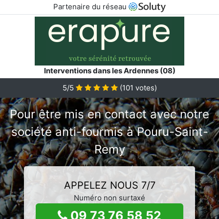
Partenaire du réseau
Interventions dans les Ardennes (08)
5/5
(
101
votes)
Pour être mis en contact avec notre
société anti-fourmis à Pouru-Saint-
Remy
APPELEZ NOUS 7/7
Numéro non surtaxé
09 73 76 58 52