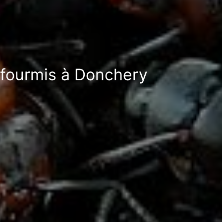
i-fourmis à Donchery