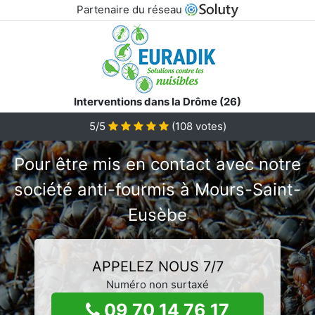
Partenaire du réseau
Interventions dans la Drôme (26)
5/5
(
108
votes)
Pour être mis en contact avec notre
société anti-fourmis à Mours-Saint-
Eusèbe
APPELEZ NOUS 7/7
Numéro non surtaxé
09 70 14 76 17