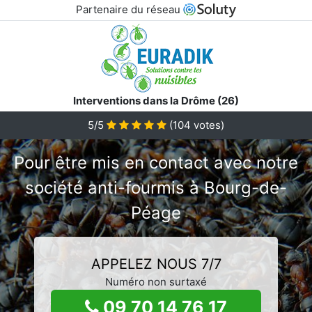
Partenaire du réseau
Interventions dans la Drôme (26)
5/5
(
104
votes)
Pour être mis en contact avec notre
société anti-fourmis à Bourg-de-
Péage
APPELEZ NOUS 7/7
Numéro non surtaxé
09 70 14 76 17