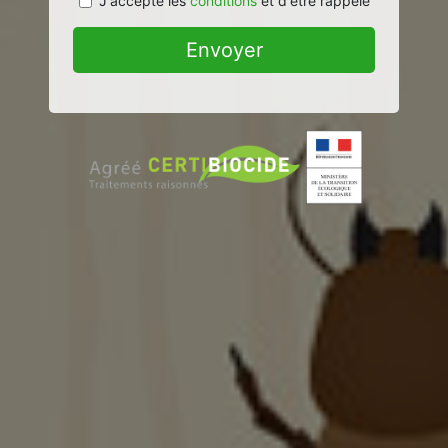
J'accepte les
conditions
et d'être rappelé
Envoyer