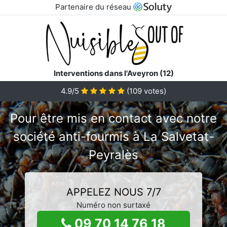
Partenaire du réseau
Interventions dans l'Aveyron (12)
4.9/5
(
109
votes)
Pour être mis en contact avec notre
société anti-fourmis à La Salvetat-
Peyralès
APPELEZ NOUS 7/7
Numéro non surtaxé
09 70 14 76 18