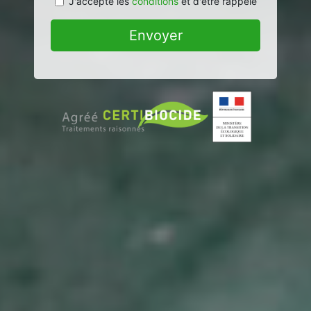
J'accepte les
conditions
et d'être rappelé
Envoyer