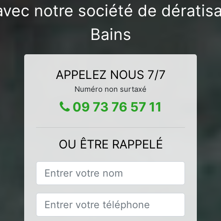
avec notre société de dératis
Bains
APPELEZ NOUS 7/7
Numéro non surtaxé
09 73 76 57 11
OU ÊTRE RAPPELÉ