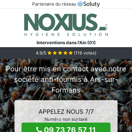
Partenaire du réseau
Interventions dans l'Ain (01)
4.9/5
(
116
votes)
Pour être mis en contact avec notre
société anti-fourmis à Ars-sur-
Formans
APPELEZ NOUS 7/7
Numéro non surtaxé
09 73 76 57 11